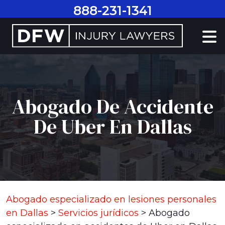
Ir
888-231-1341
al
contenido
Abogado De Accidente
De Uber En Dallas
Abogado especializado en lesiones personales
en Dallas
>
Servicios jurídicos
>
Abogado