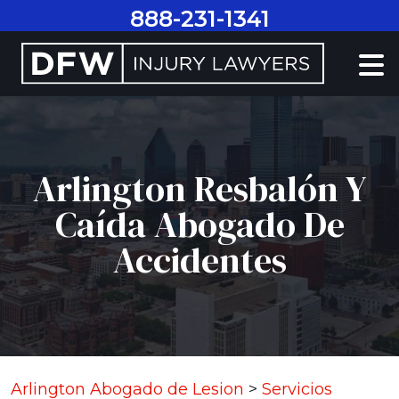
Ir
888-231-1341
al
contenido
Arlington Resbalón Y
Caída Abogado De
Accidentes
Arlington Abogado de Lesion
>
Servicios