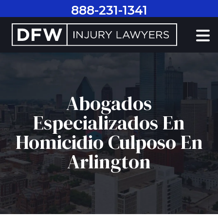
Ir
888-231-1341
al
contenido
Abogados
Especializados En
Homicidio Culposo En
Arlington